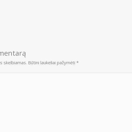
omentarą
s skelbiamas.
Būtini laukeliai pažymėti
*