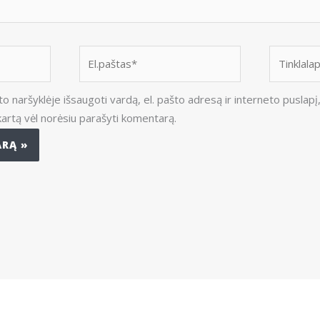
El.paštas*
Tinklalapis
o naršyklėje išsaugoti vardą, el. pašto adresą ir interneto puslapį
ą kartą vėl norėsiu parašyti komentarą.