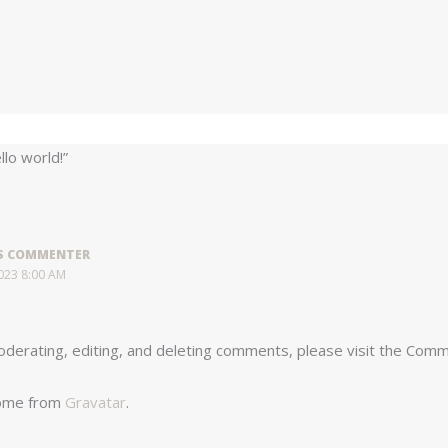
lo world!”
S COMMENTER
023 8:00 AM
derating, editing, and deleting comments, please visit the Comm
ome from
Gravatar
.