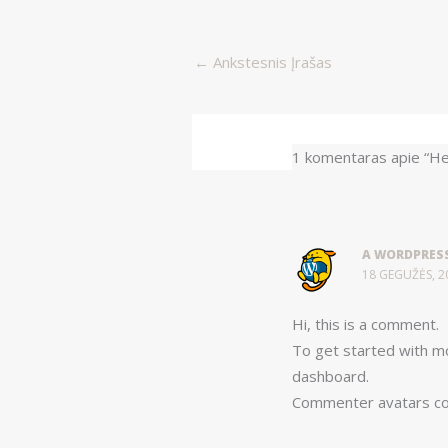
←
Ankstesnis Įrašas
1 komentaras apie “Hel
A WORDPRES
18 GEGUŽĖS, 2
Hi, this is a comment.
To get started with mo
dashboard.
Commenter avatars c