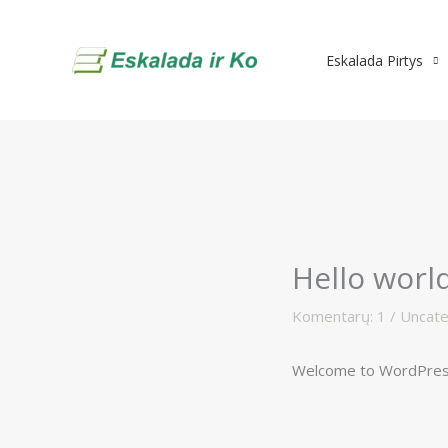
Pereiti
prie
Eskalada Pirtys
turinio
Hello world
Komentarų: 1
/
Uncate
Welcome to WordPress. T