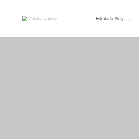
Pereiti
prie
Eskalada Pirtys
turinio