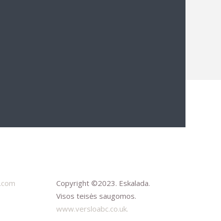
l.com
Copyright ©2023. Eskalada.
Visos teisės saugomos.
www.versloabc.co.uk.