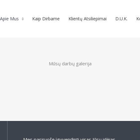
Apie Mus
Kaip Dirbame
Klientų Atsiliepimai
D.U.K.
K
Mūsų darbų galerija
Mes pasiruošę įgyvendinti visas Jūsų idėjas