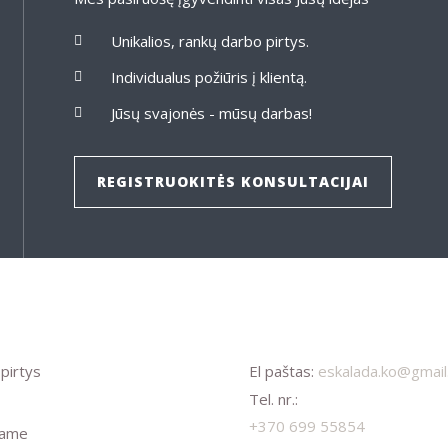
Unikalios, rankų darbo pirtys.
Individualus požiūris į klientą.
Jūsų svajonės - mūsų darbas!
REGISTRUOKITĖS KONSULTACIJAI
pirtys
El paštas:
eskalada.ko@gmai
Tel. nr.:
+370 699 55854
bame