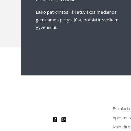
Laiko patikrintos, iš lietuviškos medienos
gaminamos pirtys, Jūsų poilsiui ir sveikam
gyvenimui.
Eskalada 
Apie mus
Kaip dir